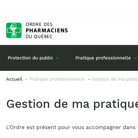
Protection du public
Pratique professionnelle
Accueil
Pratique professionnelle
Gestion de ma prati
Gestion de mon dossier
Rôle du pharmac
Gestion de ma pratiqu
Retour à la pratique
Vos questions : 
Exercice en société
Commande de matériel
L’Ordre est présent pour vous accompagner dans 